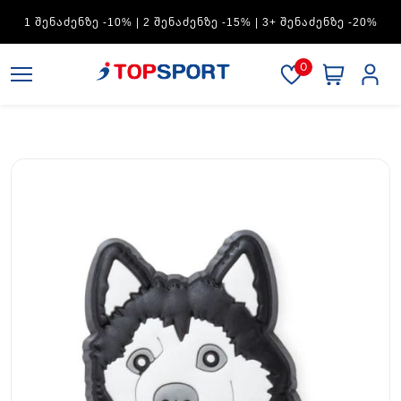
ADIDAS — 1 ᲨᲔᲜᲐᲫᲔᲜᲖᲔ -15% | 2 ᲨᲔᲜᲐᲫᲔᲜᲖᲔ -20% | 3+
ᲨᲔᲜᲐᲫᲔᲜᲖᲔ -30%
0