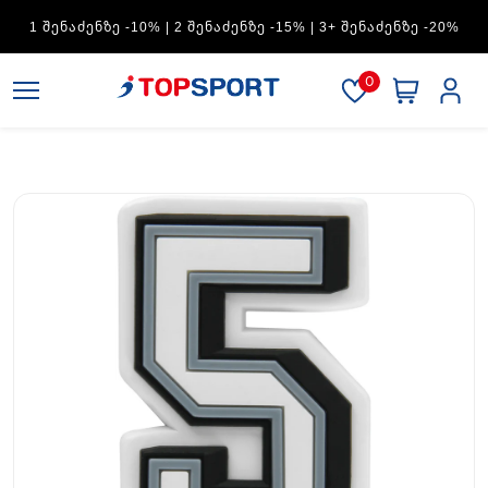
ADIDAS — 1 ᲨᲔᲜᲐᲫᲔᲜᲖᲔ -15% | 2 ᲨᲔᲜᲐᲫᲔᲜᲖᲔ -20% | 3+
ᲨᲔᲜᲐᲫᲔᲜᲖᲔ -30%
0