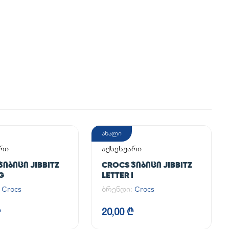
ახალი
რი
აქსესუარი
ᲯᲘᲑᲘᲪᲘ JIBBITZ
CROCS ᲯᲘᲑᲘᲪᲘ JIBBITZ
G
LETTER I
:
Crocs
ბრენდი:
Crocs
₾
20,00 ₾