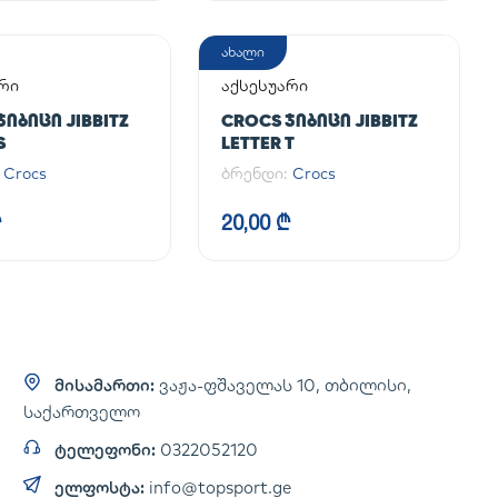
ახალი
რი
აქსესუარი
ᲯᲘᲑᲘᲪᲘ JIBBITZ
CROCS ᲯᲘᲑᲘᲪᲘ JIBBITZ
S
LETTER T
:
Crocs
ბრენდი:
Crocs
₾
20,00 ₾
მისამართი:
ვაჟა-ფშაველას 10, თბილისი,
საქართველო
ტელეფონი:
0322052120
ელფოსტა:
info@topsport.ge