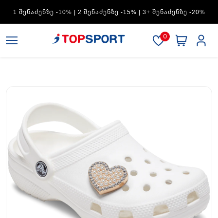
ADIDAS — 1 ᲨᲔᲜᲐᲫᲔᲜᲖᲔ -15% | 2 ᲨᲔᲜᲐᲫᲔᲜᲖᲔ -20% | 3+
ᲨᲔᲜᲐᲫᲔᲜᲖᲔ -30%
0