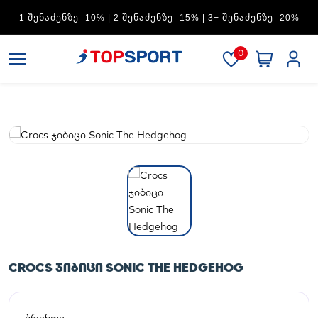
ADIDAS — 1 ᲨᲔᲜᲐᲫᲔᲜᲖᲔ -15% | 2 ᲨᲔᲜᲐᲫᲔᲜᲖᲔ -20% | 3+
ᲨᲔᲜᲐᲫᲔᲜᲖᲔ -30%
0
CROCS ᲯᲘᲑᲘᲪᲘ SONIC THE HEDGEHOG