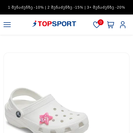
ADIDAS — 1 ᲨᲔᲜᲐᲫᲔᲜᲖᲔ -15% | 2 ᲨᲔᲜᲐᲫᲔᲜᲖᲔ -20% | 3+
ᲨᲔᲜᲐᲫᲔᲜᲖᲔ -30%
0