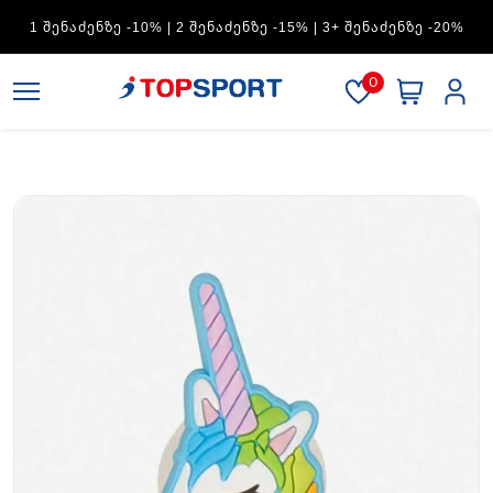
ADIDAS — 1 ᲨᲔᲜᲐᲫᲔᲜᲖᲔ -15% | 2 ᲨᲔᲜᲐᲫᲔᲜᲖᲔ -20% | 3+
ᲨᲔᲜᲐᲫᲔᲜᲖᲔ -30%
0