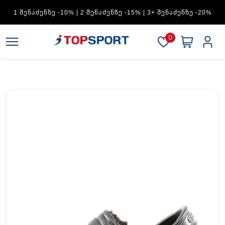
ADIDAS — 1 ᲨᲔᲜᲐᲫᲔᲜᲖᲔ -15% | 2 ᲨᲔᲜᲐᲫᲔᲜᲖᲔ -20% | 3+
ᲨᲔᲜᲐᲫᲔᲜᲖᲔ -30%
0