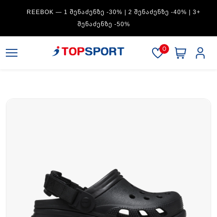
REEBOK — 1 ᲨᲔᲜᲐᲫᲔᲜᲖᲔ -30% | 2 ᲨᲔᲜᲐᲫᲔᲜᲖᲔ -40% | 3+
ᲨᲔᲜᲐᲫᲔᲜᲖᲔ -50%
0