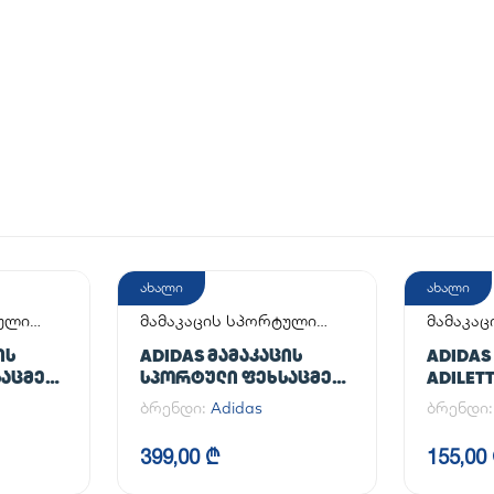
ახალი
ახალი
ტული
მამაკაცის სპორტული
მამაკაც
ფეხსაცმელი
ᲘᲡ
ADIDAS ᲛᲐᲛᲐᲙᲐᲪᲘᲡ
ADIDAS
ᲐᲪᲛᲔᲚᲘ
ᲡᲞᲝᲠᲢᲣᲚᲘ ᲤᲔᲮᲡᲐᲪᲛᲔᲚᲘ
ADILET
AL
HANDBALL SPEZIAL
ბრენდი:
Adidas
ბრენდი
399,00 ₾
155,00