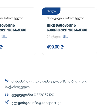
ახალი
ცის სპორტული
მამაკაცის სპორტული
მელი
ფეხსაცმელი
ᲐᲛᲐᲙᲐᲪᲘᲡ
NIKE ᲛᲐᲛᲐᲙᲐᲪᲘᲡ
ᲣᲚᲘ ᲤᲔᲮᲡᲐᲪᲛᲔᲚᲘ
ᲡᲞᲝᲠᲢᲣᲚᲘ ᲤᲔᲮᲡᲐᲪᲛᲔᲚᲘ
CE 1 '07
AIR FORCE 1 '07
:
Nike
ბრენდი:
Nike
 ₾
499,00 ₾
მისამართი:
ვაჟა-ფშაველას 10, თბილისი,
საქართველო
ტელეფონი:
0322052120
ელფოსტა:
info@topsport.ge