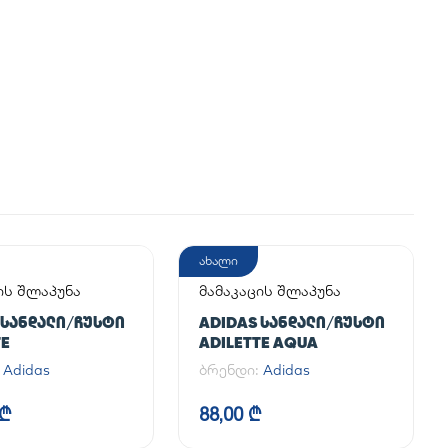
ახალი
ის შლაპუნა
მამაკაცის შლაპუნა
 ᲡᲐᲜᲓᲐᲚᲘ/ᲩᲣᲡᲢᲘ
ADIDAS ᲡᲐᲜᲓᲐᲚᲘ/ᲩᲣᲡᲢᲘ
TE
ADILETTE AQUA
:
Adidas
ბრენდი:
Adidas
 ₾
88,00 ₾