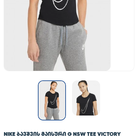
NIKE ᲑᲐᲕᲨᲕᲘᲡ ᲛᲐᲘᲡᲣᲠᲘ G NSW TEE VICTORY