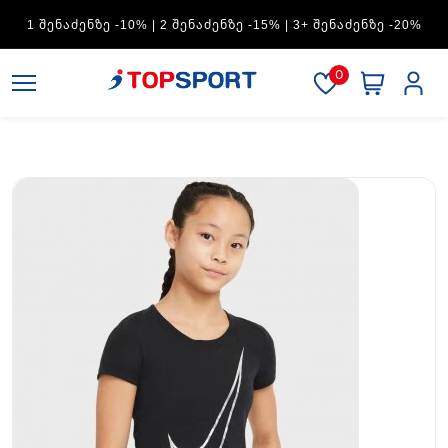
ADIDAS — 1 ᲨᲔᲜᲐᲫᲔᲜᲖᲔ -15% | 2 ᲨᲔᲜᲐᲫᲔᲜᲖᲔ -20% | 3+
ᲨᲔᲜᲐᲫᲔᲜᲖᲔ -30%
0