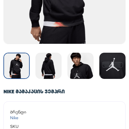
NIKE ᲛᲐᲛᲐᲙᲐᲪᲘᲡ ᲯᲔᲛᲞᲠᲘ
ბრენდი
Nike
SKU