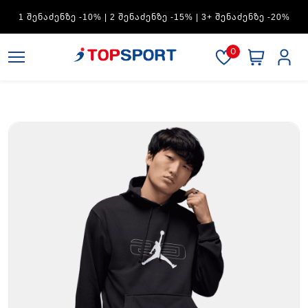
ADIDAS — 1 ᲨᲔᲜᲐᲫᲔᲜᲖᲔ -15% | 2 ᲨᲔᲜᲐᲫᲔᲜᲖᲔ -20% | 3+
ᲨᲔᲜᲐᲫᲔᲜᲖᲔ -30%
0