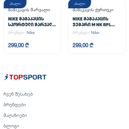
ახალი
ახალი
მამაკაცის შარვალი
მამაკაცის ქურთუკი
NIKE ᲛᲐᲛᲐᲙᲐᲪᲘᲡ
NIKE ᲛᲐᲛᲐᲙᲐᲪᲘᲡ
ᲡᲞᲝᲠᲢᲣᲚᲘ ᲨᲐᲠᲕᲐᲚᲘ
ᲯᲔᲛᲞᲠᲘ M NK RPL
M NK DF UNLIMITED
UNLIMITED JKT
ბრენდი:
Nike
ბრენდი:
Nike
PANT TPR
299,00 ₾
299,00 ₾
ჩვენ შესახებ
ბრენდები
მაღაზიები
ბლოგი