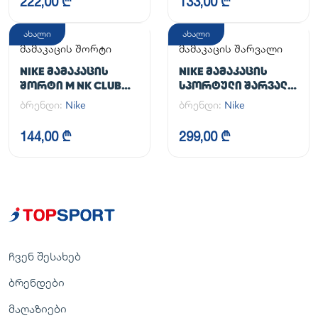
222,00 ₾
133,00 ₾
ახალი
ახალი
მამაკაცის შორტი
მამაკაცის შარვალი
NIKE ᲛᲐᲛᲐᲙᲐᲪᲘᲡ
NIKE ᲛᲐᲛᲐᲙᲐᲪᲘᲡ
ᲨᲝᲠᲢᲘ M NK CLUB
ᲡᲞᲝᲠᲢᲣᲚᲘ ᲨᲐᲠᲕᲐᲚᲘ
FLOW SHORT
M NK DF UNLIMITED
ბრენდი:
Nike
ბრენდი:
Nike
PANT TPR
144,00 ₾
299,00 ₾
ჩვენ შესახებ
ბრენდები
მაღაზიები