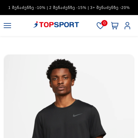
ADIDAS — 1 ᲨᲔᲜᲐᲫᲔᲜᲖᲔ -15% | 2 ᲨᲔᲜᲐᲫᲔᲜᲖᲔ -20% | 3+
ᲨᲔᲜᲐᲫᲔᲜᲖᲔ -30%
0