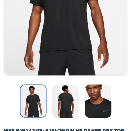
NIKE ᲛᲐᲛᲐᲙᲐᲪᲘᲡ ᲛᲐᲘᲡᲣᲠᲘ M NP DF HPR DRY TOP