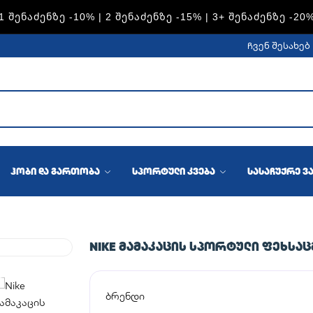
1 ᲨᲔᲜᲐᲫᲔᲜᲖᲔ -10% | 2 ᲨᲔᲜᲐᲫᲔᲜᲖᲔ -15% | 3+ ᲨᲔᲜᲐᲫᲔᲜᲖᲔ -20
ჩვენ შესახებ
ჰობი და გართობა
სპორტული კვება
სასაჩუქრე ვ
NIKE ᲛᲐᲛᲐᲙᲐᲪᲘᲡ ᲡᲞᲝᲠᲢᲣᲚᲘ ᲤᲔᲮᲡᲐᲪ
ბრენდი