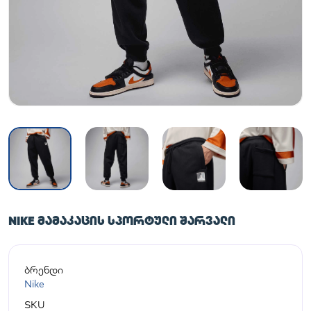
NIKE ᲛᲐᲛᲐᲙᲐᲪᲘᲡ ᲡᲞᲝᲠᲢᲣᲚᲘ ᲨᲐᲠᲕᲐᲚᲘ
ბრენდი
Nike
SKU