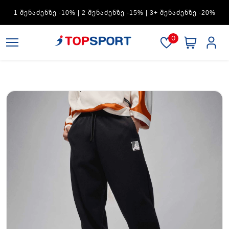
ADIDAS — 1 ᲨᲔᲜᲐᲫᲔᲜᲖᲔ -15% | 2 ᲨᲔᲜᲐᲫᲔᲜᲖᲔ -20% | 3+
ᲨᲔᲜᲐᲫᲔᲜᲖᲔ -30%
0