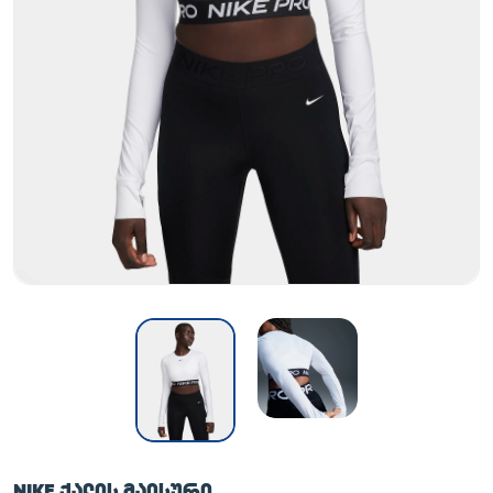
NIKE ᲥᲐᲚᲘᲡ ᲛᲐᲘᲡᲣᲠᲘ