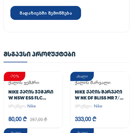
მაღაზიებში შემოწმება
ᲛᲡᲒᲐᲕᲡᲘ ᲞᲠᲝᲓᲣᲥᲢᲔᲑᲘ
-70%
ახალი
ქალის ჯემპრი
ქალის შარვალი
NIKE ᲥᲐᲚᲘᲡ ᲯᲔᲛᲞᲠᲘ
NIKE ᲥᲐᲚᲘᲡ ᲨᲐᲠᲕᲐᲚᲘ
W NSW ESS FLC
W NK DF BLISS MR 7/8
HOODIE CLCTN RE
JOGGER
ბრენდი:
Nike
ბრენდი:
Nike
80,00 ₾
333,00 ₾
267,00 ₾
ახალი
ახალი