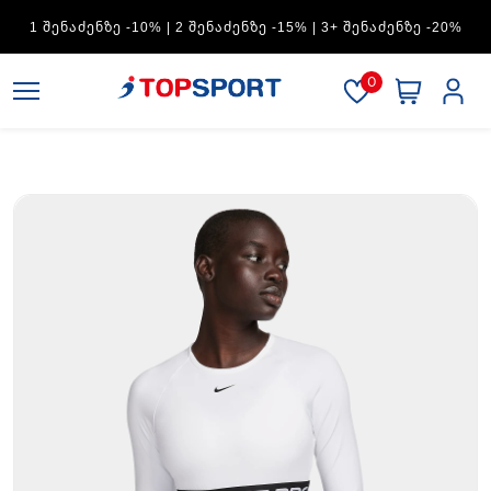
ADIDAS — 1 ᲨᲔᲜᲐᲫᲔᲜᲖᲔ -15% | 2 ᲨᲔᲜᲐᲫᲔᲜᲖᲔ -20% | 3+
ᲨᲔᲜᲐᲫᲔᲜᲖᲔ -30%
0