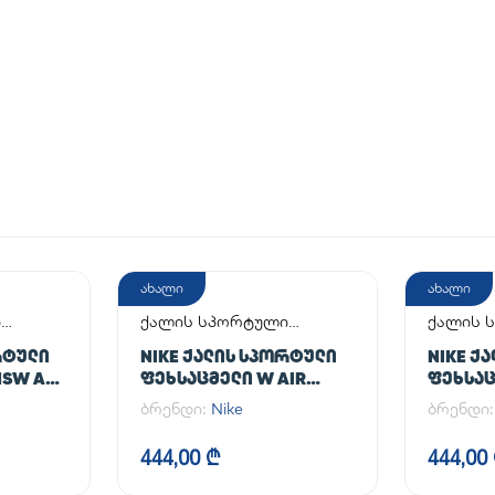
ახალი
ახალი
ი
ქალის სპორტული
ქალის 
ფეხსაცმელი
ფეხსაც
ᲠᲢᲣᲚᲘ
NIKE ᲥᲐᲚᲘᲡ ᲡᲞᲝᲠᲢᲣᲚᲘ
NIKE Ქ
SW AF1
ᲤᲔᲮᲡᲐᲪᲛᲔᲚᲘ W AIR
ᲤᲔᲮᲡᲐᲪ
FORCE 1 '07 FLYEASE
FORCE 1
ბრენდი:
Nike
ბრენდი
444,00 ₾
444,00