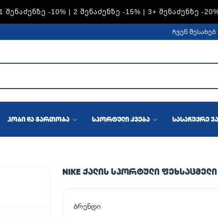
S — 1 ᲨᲔᲜᲐᲫᲔᲜᲖᲔ -15% | 2 ᲨᲔᲜᲐᲫᲔᲜᲖᲔ -20% | 3+ ᲨᲔᲜᲐᲫᲔᲜᲖ
ჩვენ შესახებ
ჰობი და გართობა
სპორტული კვება
სასაჩუქრე ვ
NIKE ᲥᲐᲚᲘᲡ ᲡᲞᲝᲠᲢᲣᲚᲘ ᲤᲔᲮᲡᲐᲪᲛᲔᲚᲘ
ბრენდი