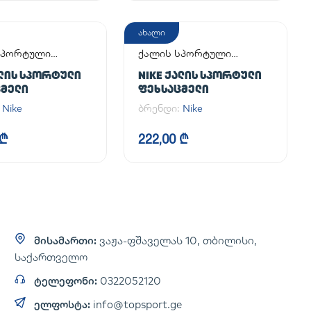
ახალი
სპორტული
ქალის სპორტული
მელი
ფეხსაცმელი
ᲐᲚᲘᲡ ᲡᲞᲝᲠᲢᲣᲚᲘ
NIKE ᲥᲐᲚᲘᲡ ᲡᲞᲝᲠᲢᲣᲚᲘ
ᲪᲛᲔᲚᲘ
ᲤᲔᲮᲡᲐᲪᲛᲔᲚᲘ
:
Nike
ბრენდი:
Nike
 ₾
222,00 ₾
მისამართი:
ვაჟა-ფშაველას 10, თბილისი,
საქართველო
ტელეფონი:
0322052120
ელფოსტა:
info@topsport.ge