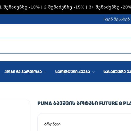
S — 1 ᲨᲔᲜᲐᲫᲔᲜᲖᲔ -15% | 2 ᲨᲔᲜᲐᲫᲔᲜᲖᲔ -20% | 3+ ᲨᲔᲜᲐᲫᲔᲜᲖ
ჩვენ შესახებ
ჰობი და გართობა
სპორტული კვება
სასაჩუქრე ვ
PUMA ᲑᲐᲕᲨᲕᲘᲡ ᲑᲝᲢᲐᲡᲘ FUTURE 8 PLA
ბრენდი