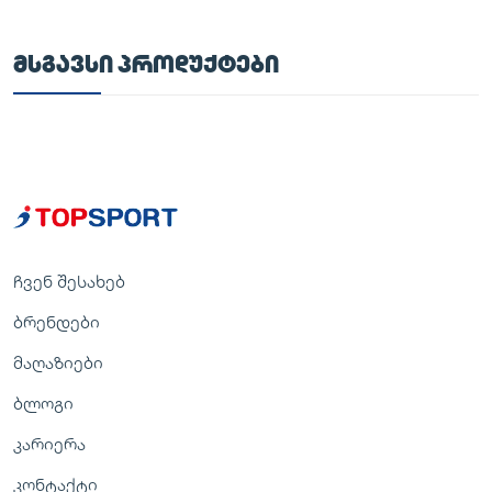
ᲛᲡᲒᲐᲕᲡᲘ ᲞᲠᲝᲓᲣᲥᲢᲔᲑᲘ
ჩვენ შესახებ
ბრენდები
მაღაზიები
ბლოგი
კარიერა
კონტაქტი