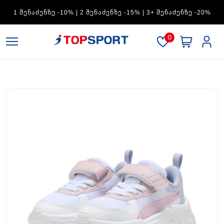
ADIDAS — 1 ᲨᲔᲜᲐᲫᲔᲜᲖᲔ -15% | 2 ᲨᲔᲜᲐᲫᲔᲜᲖᲔ -20% | 3+
ᲨᲔᲜᲐᲫᲔᲜᲖᲔ -30%
0