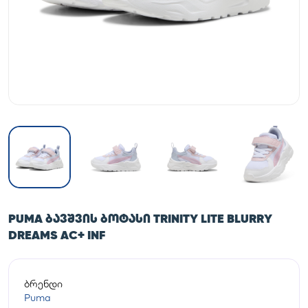
PUMA ᲑᲐᲕᲨᲕᲘᲡ ᲑᲝᲢᲐᲡᲘ TRINITY LITE BLURRY
DREAMS AC+ INF
ბრენდი
Puma