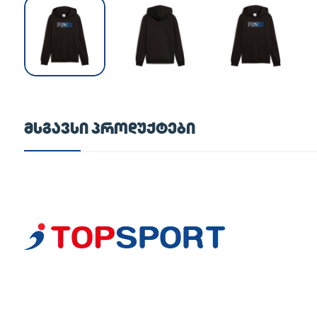
ᲛᲡᲒᲐᲕᲡᲘ ᲞᲠᲝᲓᲣᲥᲢᲔᲑᲘ