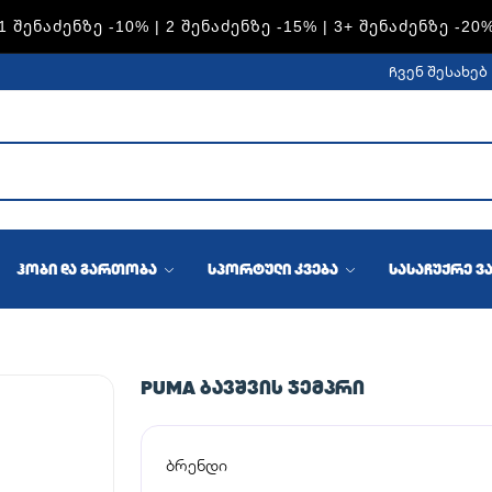
1 ᲨᲔᲜᲐᲫᲔᲜᲖᲔ -10% | 2 ᲨᲔᲜᲐᲫᲔᲜᲖᲔ -15% | 3+ ᲨᲔᲜᲐᲫᲔᲜᲖᲔ -20
ჩვენ შესახებ
ჰობი და გართობა
სპორტული კვება
სასაჩუქრე ვ
PUMA ᲑᲐᲕᲨᲕᲘᲡ ᲯᲔᲛᲞᲠᲘ
ბრენდი