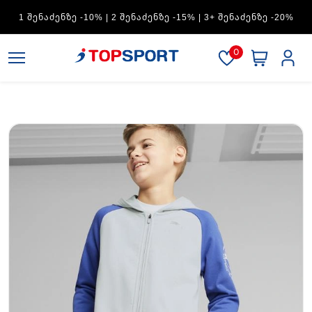
ADIDAS — 1 ᲨᲔᲜᲐᲫᲔᲜᲖᲔ -15% | 2 ᲨᲔᲜᲐᲫᲔᲜᲖᲔ -20% | 3+
ᲨᲔᲜᲐᲫᲔᲜᲖᲔ -30%
0