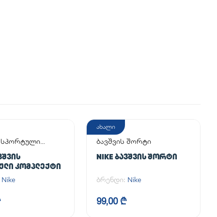
ახალი
ს სპორტული
ბავშვის შორტი
ქტი
ᲕᲨᲕᲘᲡ
NIKE ᲑᲐᲕᲨᲕᲘᲡ ᲨᲝᲠᲢᲘ
ᲣᲚᲘ ᲙᲝᲛᲞᲚᲔᲥᲢᲘ
:
Nike
ბრენდი:
Nike
₾
99,00 ₾