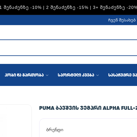
1 ᲨᲔᲜᲐᲫᲔᲜᲖᲔ -10% | 2 ᲨᲔᲜᲐᲫᲔᲜᲖᲔ -15% | 3+ ᲨᲔᲜᲐᲫᲔᲜᲖᲔ -20
ჩვენ შესახებ
ჰობი და გართობა
სპორტული კვება
სასაჩუქრე ვ
PUMA ᲑᲐᲕᲨᲕᲘᲡ ᲯᲔᲛᲞᲠᲘ ALPHA FULL-Z
ბრენდი