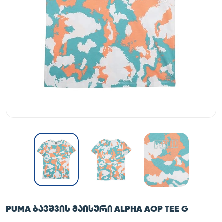
PUMA ᲑᲐᲕᲨᲕᲘᲡ ᲛᲐᲘᲡᲣᲠᲘ ALPHA AOP TEE G