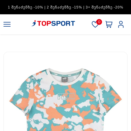
ADIDAS — 1 ᲨᲔᲜᲐᲫᲔᲜᲖᲔ -15% | 2 ᲨᲔᲜᲐᲫᲔᲜᲖᲔ -20% | 3+
ᲨᲔᲜᲐᲫᲔᲜᲖᲔ -30%
0