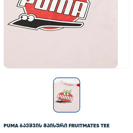
PUMA ᲑᲐᲕᲨᲕᲘᲡ ᲛᲐᲘᲡᲣᲠᲘ FRUITMATES TEE