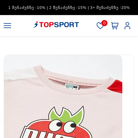
ADIDAS — 1 ᲨᲔᲜᲐᲫᲔᲜᲖᲔ -15% | 2 ᲨᲔᲜᲐᲫᲔᲜᲖᲔ -20% | 3+
ᲨᲔᲜᲐᲫᲔᲜᲖᲔ -30%
0