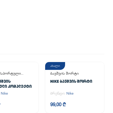
ახალი
ს სპორტული
ბავშვის შორტი
ქტი
ᲕᲨᲕᲘᲡ
NIKE ᲑᲐᲕᲨᲕᲘᲡ ᲨᲝᲠᲢᲘ
ᲣᲚᲘ ᲙᲝᲛᲞᲚᲔᲥᲢᲘ
:
Nike
ბრენდი:
Nike
₾
99,00 ₾