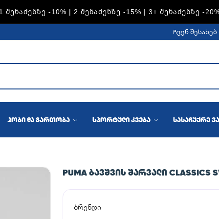
1 ᲨᲔᲜᲐᲫᲔᲜᲖᲔ -10% | 2 ᲨᲔᲜᲐᲫᲔᲜᲖᲔ -15% | 3+ ᲨᲔᲜᲐᲫᲔᲜᲖᲔ -20
ჩვენ შესახებ
ჰობი და გართობა
სპორტული კვება
სასაჩუქრე ვ
PUMA ᲑᲐᲕᲨᲕᲘᲡ ᲨᲐᲠᲕᲐᲚᲘ CLASSICS 
ბრენდი