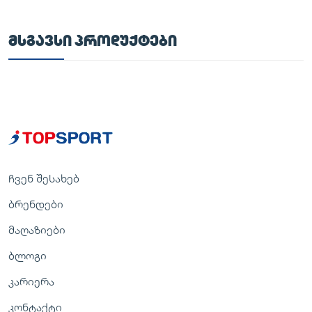
ᲛᲡᲒᲐᲕᲡᲘ ᲞᲠᲝᲓᲣᲥᲢᲔᲑᲘ
ჩვენ შესახებ
ბრენდები
მაღაზიები
ბლოგი
კარიერა
კონტაქტი