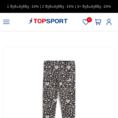
1 ᲨᲔᲜᲐᲫᲔᲜᲖᲔ -10% | 2 ᲨᲔᲜᲐᲫᲔᲜᲖᲔ -15% | 3+ ᲨᲔᲜᲐᲫᲔᲜᲖᲔ -20%
0