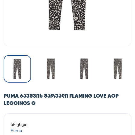
PUMA ᲑᲐᲕᲨᲕᲘᲡ ᲨᲐᲠᲕᲐᲚᲘ FLAMING LOVE AOP
LEGGINGS G
ბრენდი
Puma