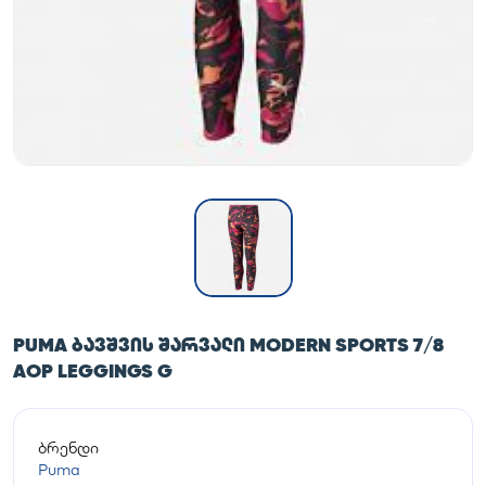
PUMA ᲑᲐᲕᲨᲕᲘᲡ ᲨᲐᲠᲕᲐᲚᲘ MODERN SPORTS 7/8
AOP LEGGINGS G
ბრენდი
Puma