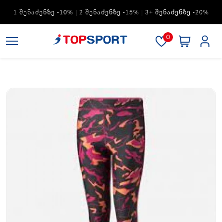
ADIDAS — 1 ᲨᲔᲜᲐᲫᲔᲜᲖᲔ -15% | 2 ᲨᲔᲜᲐᲫᲔᲜᲖᲔ -20% | 3+
ᲨᲔᲜᲐᲫᲔᲜᲖᲔ -30%
0