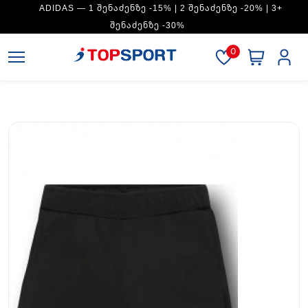
ADIDAS — 1 ᲨᲔᲜᲐᲫᲔᲜᲖᲔ -15% | 2 ᲨᲔᲜᲐᲫᲔᲜᲖᲔ -20% | 3+
ᲨᲔᲜᲐᲫᲔᲜᲖᲔ -30%
0