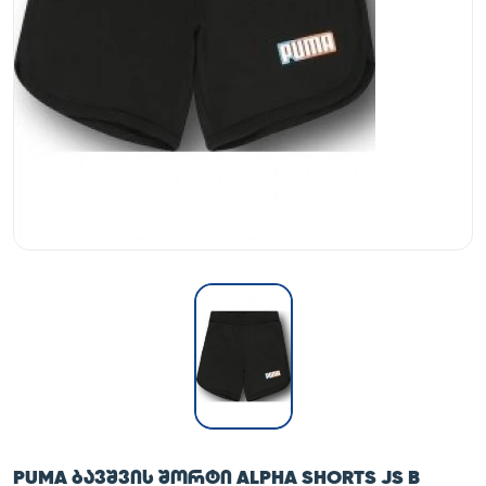
PUMA ᲑᲐᲕᲨᲕᲘᲡ ᲨᲝᲠᲢᲘ ALPHA SHORTS JS B