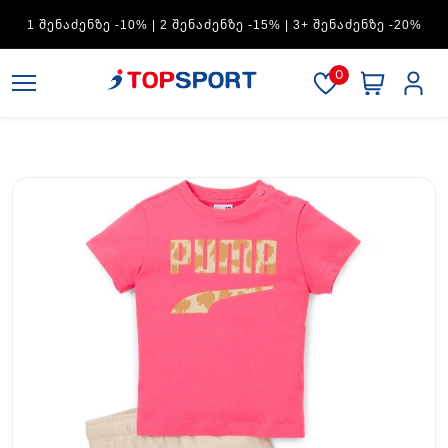
ADIDAS — 1 ᲨᲔᲜᲐᲫᲔᲜᲖᲔ -15% | 2 ᲨᲔᲜᲐᲫᲔᲜᲖᲔ -20% | 3+
ᲨᲔᲜᲐᲫᲔᲜᲖᲔ -30%
0