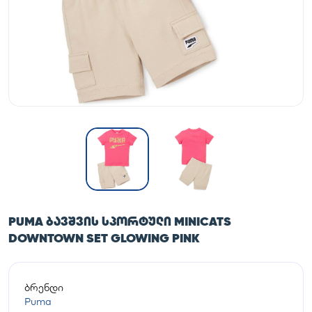
PUMA ᲑᲐᲕᲨᲕᲘᲡ ᲡᲞᲝᲠᲢᲣᲚᲘ MINICATS
DOWNTOWN SET GLOWING PINK
ბრენდი
Puma