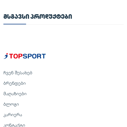
ᲛᲡᲒᲐᲕᲡᲘ ᲞᲠᲝᲓᲣᲥᲢᲔᲑᲘ
ჩვენ შესახებ
ბრენდები
მაღაზიები
ბლოგი
კარიერა
კონტაქტი