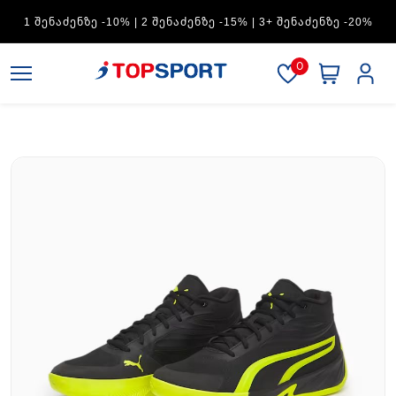
1 ᲨᲔᲜᲐᲫᲔᲜᲖᲔ -10% | 2 ᲨᲔᲜᲐᲫᲔᲜᲖᲔ -15% | 3+ ᲨᲔᲜᲐᲫᲔᲜᲖᲔ -20%
0