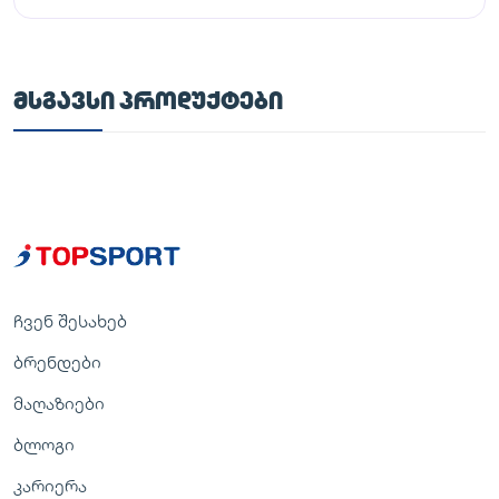
ᲛᲡᲒᲐᲕᲡᲘ ᲞᲠᲝᲓᲣᲥᲢᲔᲑᲘ
ჩვენ შესახებ
ბრენდები
მაღაზიები
ბლოგი
კარიერა