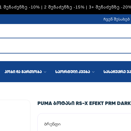
S — 1 ᲨᲔᲜᲐᲫᲔᲜᲖᲔ -15% | 2 ᲨᲔᲜᲐᲫᲔᲜᲖᲔ -20% | 3+ ᲨᲔᲜᲐᲫᲔᲜᲖ
ჩვენ შესახებ
ჰობი და გართობა
სპორტული კვება
სასაჩუქრე ვ
PUMA ᲑᲝᲢᲐᲡᲘ RS-X EFEKT PRM DARK
ბრენდი