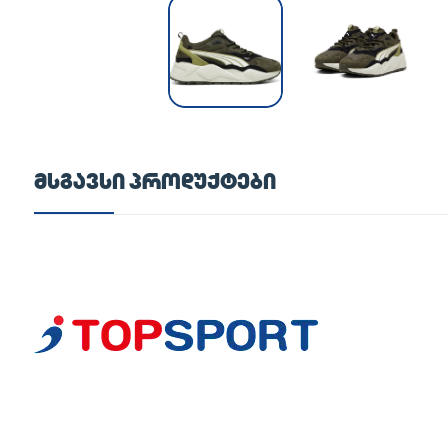
ᲛᲡᲒᲐᲕᲡᲘ ᲞᲠᲝᲓᲣᲥᲢᲔᲑᲘ