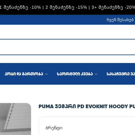
1 ᲨᲔᲜᲐᲫᲔᲜᲖᲔ -10% | 2 ᲨᲔᲜᲐᲫᲔᲜᲖᲔ -15% | 3+ ᲨᲔᲜᲐᲫᲔᲜᲖᲔ -20
ჩვენ შესახებ
ჰობი და გართობა
სპორტული კვება
სასაჩუქრე ვ
PUMA ᲯᲔᲛᲞᲠᲘ PD EVOKNIT HOODY P
ბრენდი