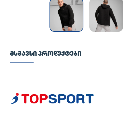
ᲛᲡᲒᲐᲕᲡᲘ ᲞᲠᲝᲓᲣᲥᲢᲔᲑᲘ