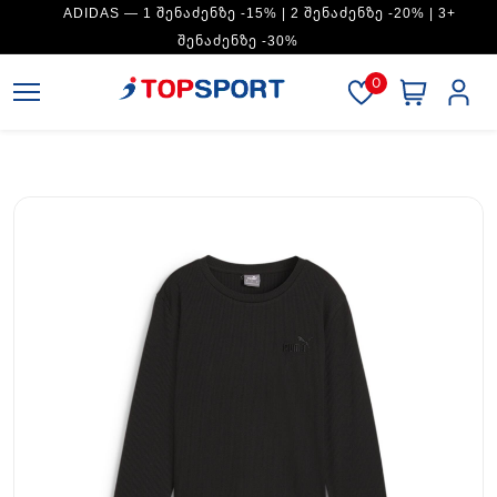
ADIDAS — 1 ᲨᲔᲜᲐᲫᲔᲜᲖᲔ -15% | 2 ᲨᲔᲜᲐᲫᲔᲜᲖᲔ -20% | 3+
ᲨᲔᲜᲐᲫᲔᲜᲖᲔ -30%
0