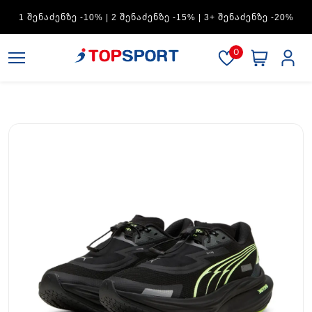
1 ᲨᲔᲜᲐᲫᲔᲜᲖᲔ -10% | 2 ᲨᲔᲜᲐᲫᲔᲜᲖᲔ -15% | 3+ ᲨᲔᲜᲐᲫᲔᲜᲖᲔ -20%
0