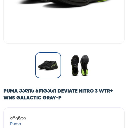
PUMA ᲥᲐᲚᲘᲡ ᲑᲝᲢᲐᲡᲘ DEVIATE NITRO 3 WTR+
WNS GALACTIC GRAY-P
ბრენდი
Puma