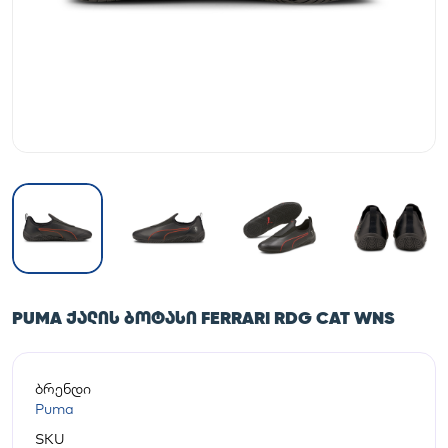
PUMA ᲥᲐᲚᲘᲡ ᲑᲝᲢᲐᲡᲘ FERRARI RDG CAT WNS
ბრენდი
Puma
SKU