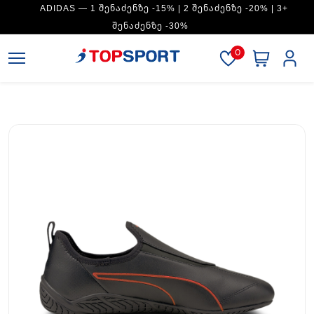
ADIDAS — 1 ᲨᲔᲜᲐᲫᲔᲜᲖᲔ -15% | 2 ᲨᲔᲜᲐᲫᲔᲜᲖᲔ -20% | 3+
ᲨᲔᲜᲐᲫᲔᲜᲖᲔ -30%
0