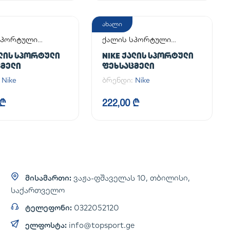
ახალი
სპორტული
ქალის სპორტული
მელი
ფეხსაცმელი
ᲐᲚᲘᲡ ᲡᲞᲝᲠᲢᲣᲚᲘ
NIKE ᲥᲐᲚᲘᲡ ᲡᲞᲝᲠᲢᲣᲚᲘ
ᲪᲛᲔᲚᲘ
ᲤᲔᲮᲡᲐᲪᲛᲔᲚᲘ
:
Nike
ბრენდი:
Nike
 ₾
222,00 ₾
მისამართი:
ვაჟა-ფშაველას 10, თბილისი,
საქართველო
ტელეფონი:
0322052120
ელფოსტა:
info@topsport.ge