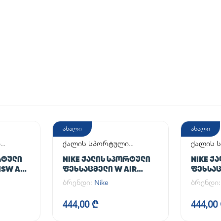
ახალი
ახალი
ი
ქალის სპორტული
ქალის 
ფეხსაცმელი
ფეხსაც
ᲠᲢᲣᲚᲘ
NIKE ᲥᲐᲚᲘᲡ ᲡᲞᲝᲠᲢᲣᲚᲘ
NIKE Ქ
SW AF1
ᲤᲔᲮᲡᲐᲪᲛᲔᲚᲘ W AIR
ᲤᲔᲮᲡᲐᲪ
FORCE 1 '07 FLYEASE
FORCE 1
ბრენდი:
Nike
ბრენდი
444,00 ₾
444,00