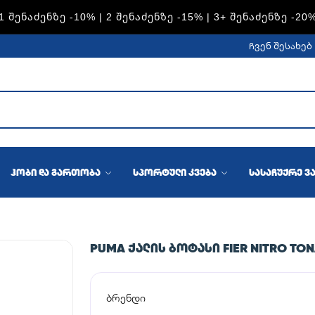
S — 1 ᲨᲔᲜᲐᲫᲔᲜᲖᲔ -15% | 2 ᲨᲔᲜᲐᲫᲔᲜᲖᲔ -20% | 3+ ᲨᲔᲜᲐᲫᲔᲜᲖ
ჩვენ შესახებ
ჰობი და გართობა
სპორტული კვება
სასაჩუქრე ვ
PUMA ᲥᲐᲚᲘᲡ ᲑᲝᲢᲐᲡᲘ FIER NITRO TO
ბრენდი