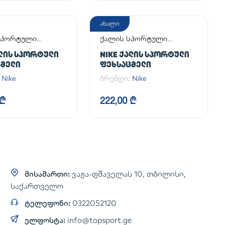
ახალი
სპორტული
ქალის სპორტული
მელი
ფეხსაცმელი
ᲐᲚᲘᲡ ᲡᲞᲝᲠᲢᲣᲚᲘ
NIKE ᲥᲐᲚᲘᲡ ᲡᲞᲝᲠᲢᲣᲚᲘ
ᲪᲛᲔᲚᲘ
ᲤᲔᲮᲡᲐᲪᲛᲔᲚᲘ
:
Nike
ბრენდი:
Nike
 ₾
222,00 ₾
მისამართი:
ვაჟა-ფშაველას 10, თბილისი,
საქართველო
ტელეფონი:
0322052120
ელფოსტა:
info@topsport.ge