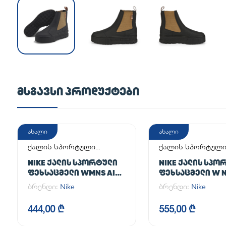
ᲛᲡᲒᲐᲕᲡᲘ ᲞᲠᲝᲓᲣᲥᲢᲔᲑᲘ
ახალი
ახალი
ქალის სპორტული
ქალის სპორტულ
ფეხსაცმელი
ფეხსაცმელი
NIKE ᲥᲐᲚᲘᲡ ᲡᲞᲝᲠᲢᲣᲚᲘ
NIKE ᲥᲐᲚᲘᲡ ᲡᲞᲝ
ᲤᲔᲮᲡᲐᲪᲛᲔᲚᲘ WMNS AIR
ᲤᲔᲮᲡᲐᲪᲛᲔᲚᲘ W N
FORCE 1 '07
AF1
ბრენდი:
Nike
ბრენდი:
Nike
444,00 ₾
555,00 ₾