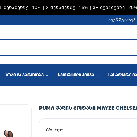
S — 1 ᲨᲔᲜᲐᲫᲔᲜᲖᲔ -15% | 2 ᲨᲔᲜᲐᲫᲔᲜᲖᲔ -20% | 3+ ᲨᲔᲜᲐᲫᲔᲜᲖ
ჩვენ შესახებ
ჰობი და გართობა
სპორტული კვება
სასაჩუქრე ვ
PUMA ᲥᲐᲚᲘᲡ ᲑᲝᲢᲐᲡᲘ MAYZE CHELSEA
ბრენდი