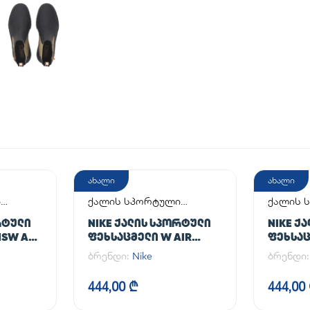
ახალი
ახალი
ი
ქალის სპორტული
ქალის 
ფეხსაცმელი
ფეხსაც
ᲠᲢᲣᲚᲘ
NIKE ᲥᲐᲚᲘᲡ ᲡᲞᲝᲠᲢᲣᲚᲘ
NIKE Ქ
SW AF1
ᲤᲔᲮᲡᲐᲪᲛᲔᲚᲘ W AIR
ᲤᲔᲮᲡᲐᲪ
FORCE 1 '07 FLYEASE
FORCE 1
ბრენდი:
Nike
ბრენდი
444,00 ₾
444,00