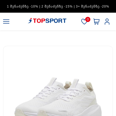
1 ᲨᲔᲜᲐᲫᲔᲜᲖᲔ -10% | 2 ᲨᲔᲜᲐᲫᲔᲜᲖᲔ -15% | 3+ ᲨᲔᲜᲐᲫᲔᲜᲖᲔ -20%
0