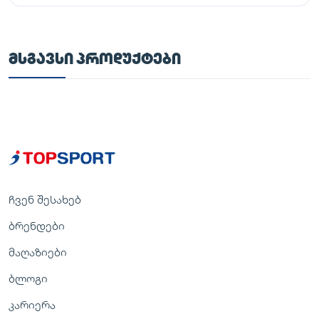
ᲛᲡᲒᲐᲕᲡᲘ ᲞᲠᲝᲓᲣᲥᲢᲔᲑᲘ
ჩვენ შესახებ
ბრენდები
მაღაზიები
ბლოგი
კარიერა