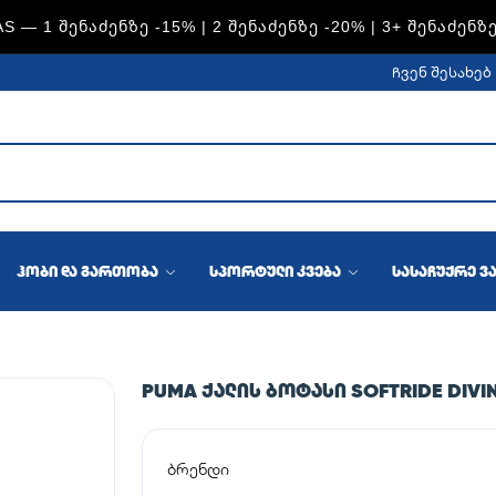
S — 1 ᲨᲔᲜᲐᲫᲔᲜᲖᲔ -15% | 2 ᲨᲔᲜᲐᲫᲔᲜᲖᲔ -20% | 3+ ᲨᲔᲜᲐᲫᲔᲜᲖ
ჩვენ შესახებ
ჰობი და გართობა
სპორტული კვება
სასაჩუქრე ვ
PUMA ᲥᲐᲚᲘᲡ ᲑᲝᲢᲐᲡᲘ SOFTRIDE DIVI
ბრენდი