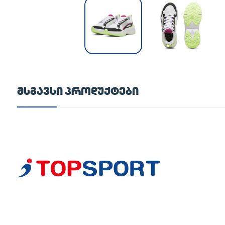
ᲛᲡᲒᲐᲕᲡᲘ ᲞᲠᲝᲓᲣᲥᲢᲔᲑᲘ