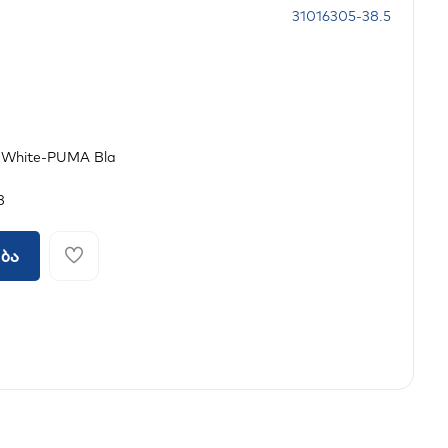
31016305-38.5
 White-PUMA Bla
8
ბა