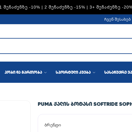
1 ᲨᲔᲜᲐᲫᲔᲜᲖᲔ -10% | 2 ᲨᲔᲜᲐᲫᲔᲜᲖᲔ -15% | 3+ ᲨᲔᲜᲐᲫᲔᲜᲖᲔ -20
ჩვენ შესახებ
ჰობი და გართობა
სპორტული კვება
სასაჩუქრე ვ
PUMA ᲥᲐᲚᲘᲡ ᲑᲝᲢᲐᲡᲘ SOFTRIDE SOPH
ბრენდი