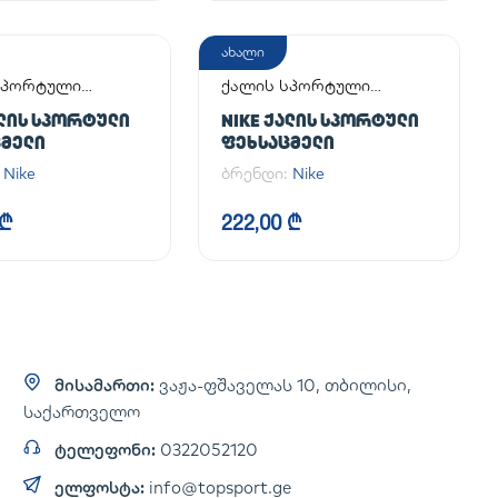
ახალი
სპორტული
ქალის სპორტული
მელი
ფეხსაცმელი
ᲐᲚᲘᲡ ᲡᲞᲝᲠᲢᲣᲚᲘ
NIKE ᲥᲐᲚᲘᲡ ᲡᲞᲝᲠᲢᲣᲚᲘ
ᲪᲛᲔᲚᲘ
ᲤᲔᲮᲡᲐᲪᲛᲔᲚᲘ
:
Nike
ბრენდი:
Nike
 ₾
222,00 ₾
მისამართი:
ვაჟა-ფშაველას 10, თბილისი,
საქართველო
ტელეფონი:
0322052120
ელფოსტა:
info@topsport.ge