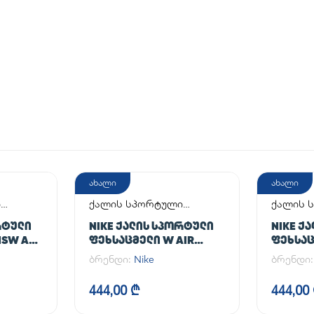
ახალი
ახალი
ი
ქალის სპორტული
ქალის 
ფეხსაცმელი
ფეხსაც
ᲠᲢᲣᲚᲘ
NIKE ᲥᲐᲚᲘᲡ ᲡᲞᲝᲠᲢᲣᲚᲘ
NIKE Ქ
SW AF1
ᲤᲔᲮᲡᲐᲪᲛᲔᲚᲘ W AIR
ᲤᲔᲮᲡᲐᲪ
FORCE 1 '07 FLYEASE
FORCE 1
ბრენდი:
Nike
ბრენდი
444,00 ₾
444,00