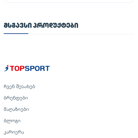
ᲛᲡᲒᲐᲕᲡᲘ ᲞᲠᲝᲓᲣᲥᲢᲔᲑᲘ
ჩვენ შესახებ
ბრენდები
მაღაზიები
ბლოგი
კარიერა