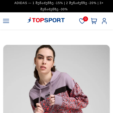
ADIDAS — 1 ᲨᲔᲜᲐᲫᲔᲜᲖᲔ -15% | 2 ᲨᲔᲜᲐᲫᲔᲜᲖᲔ -20% | 3+
ᲨᲔᲜᲐᲫᲔᲜᲖᲔ -30%
0