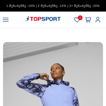
ADIDAS — 1 ᲨᲔᲜᲐᲫᲔᲜᲖᲔ -15% | 2 ᲨᲔᲜᲐᲫᲔᲜᲖᲔ -20% | 3+
ᲨᲔᲜᲐᲫᲔᲜᲖᲔ -30%
0