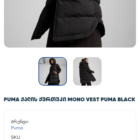
PUMA ᲥᲐᲚᲘᲡ ᲥᲣᲠᲗᲣᲙᲘ MONO VEST PUMA BLACK
ბრენდი
Puma
SKU