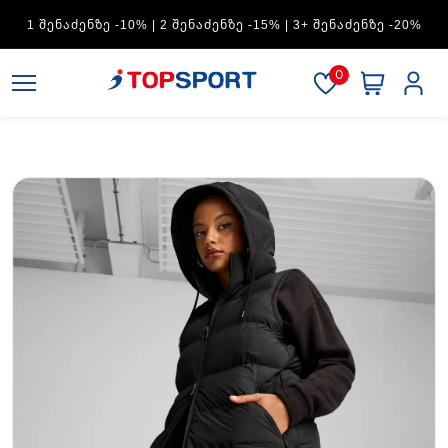
1 ᲨᲔᲜᲐᲫᲔᲜᲖᲔ -10% | 2 ᲨᲔᲜᲐᲫᲔᲜᲖᲔ -15% | 3+ ᲨᲔᲜᲐᲫᲔᲜᲖᲔ -20%
0