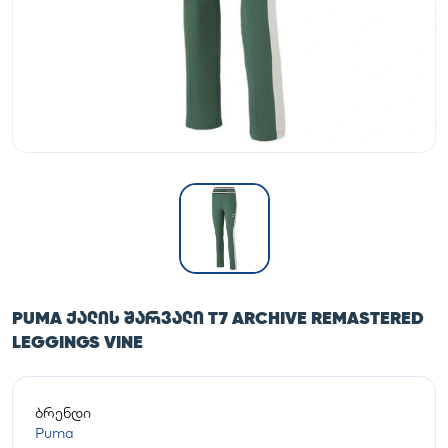
PUMA ᲥᲐᲚᲘᲡ ᲨᲐᲠᲕᲐᲚᲘ T7 ARCHIVE REMASTERED
LEGGINGS VINE
ბრენდი
Puma