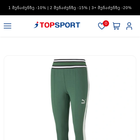
ADIDAS — 1 ᲨᲔᲜᲐᲫᲔᲜᲖᲔ -15% | 2 ᲨᲔᲜᲐᲫᲔᲜᲖᲔ -20% | 3+
ᲨᲔᲜᲐᲫᲔᲜᲖᲔ -30%
0