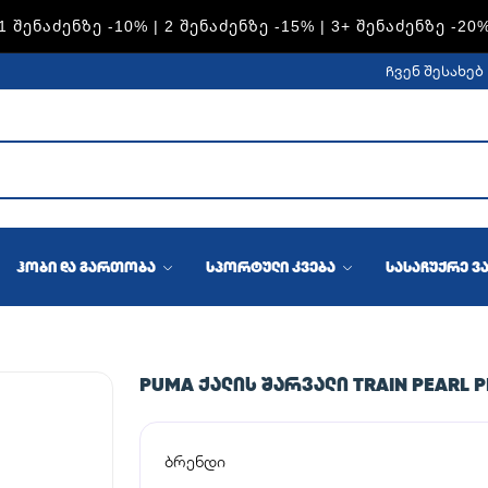
S — 1 ᲨᲔᲜᲐᲫᲔᲜᲖᲔ -15% | 2 ᲨᲔᲜᲐᲫᲔᲜᲖᲔ -20% | 3+ ᲨᲔᲜᲐᲫᲔᲜᲖ
ჩვენ შესახებ
ჰობი და გართობა
სპორტული კვება
სასაჩუქრე ვ
PUMA ᲥᲐᲚᲘᲡ ᲨᲐᲠᲕᲐᲚᲘ TRAIN PEARL PR
ბრენდი