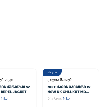
ახალი
ქურთუკი
ქალის მაისური
ᲐᲚᲘᲡ ᲥᲣᲠᲗᲣᲙᲘ W
NIKE ᲥᲐᲚᲘᲡ ᲛᲐᲘᲡᲣᲠᲘ W
 REPEL JACKET
NSW NK CHLL KNT MD
CRP
:
Nike
ბრენდი:
Nike