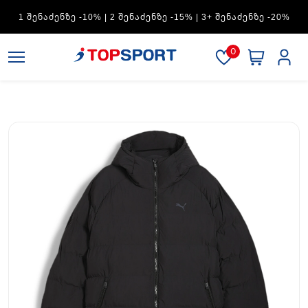
1 ᲨᲔᲜᲐᲫᲔᲜᲖᲔ -10% | 2 ᲨᲔᲜᲐᲫᲔᲜᲖᲔ -15% | 3+ ᲨᲔᲜᲐᲫᲔᲜᲖᲔ -20%
0