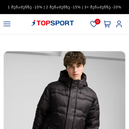
1 ᲨᲔᲜᲐᲫᲔᲜᲖᲔ -10% | 2 ᲨᲔᲜᲐᲫᲔᲜᲖᲔ -15% | 3+ ᲨᲔᲜᲐᲫᲔᲜᲖᲔ -20%
0