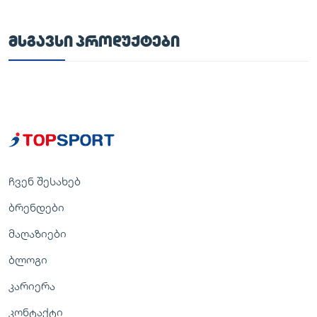
ᲛᲡᲒᲐᲕᲡᲘ ᲞᲠᲝᲓᲣᲥᲢᲔᲑᲘ
ჩვენ შესახებ
ბრენდები
მაღაზიები
ბლოგი
კარიერა
კონტაქტი