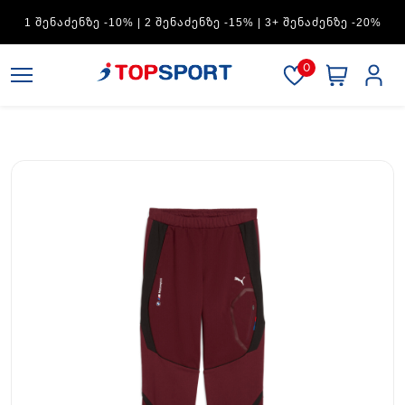
1 ᲨᲔᲜᲐᲫᲔᲜᲖᲔ -10% | 2 ᲨᲔᲜᲐᲫᲔᲜᲖᲔ -15% | 3+ ᲨᲔᲜᲐᲫᲔᲜᲖᲔ -20%
0